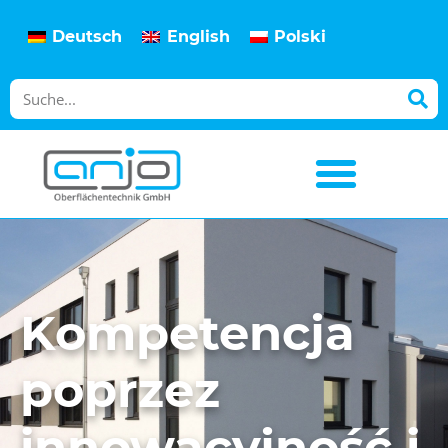
Deutsch
English
Polski
Kompetencja
poprzez
innowa­cyjność i